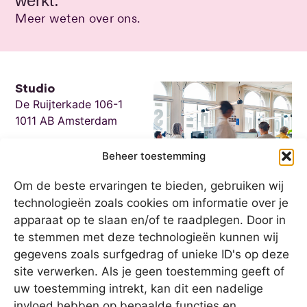
werkt.
Meer weten over ons.
Studio
De Ruijterkade 106-1
1011 AB Amsterdam
Contact
Beheer toestemming
hallo@vormdestad.nl
020 2170724
Om de beste ervaringen te bieden, gebruiken wij
technologieën zoals cookies om informatie over je
Socials
LinkedIn
apparaat op te slaan en/of te raadplegen. Door in
Instagram
te stemmen met deze technologieën kunnen wij
gegevens zoals surfgedrag of unieke ID's op deze
site verwerken. Als je geen toestemming geeft of
Kvk
uw toestemming intrekt, kan dit een nadelige
80109284
invloed hebben op bepaalde functies en