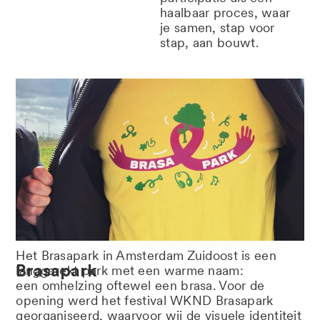
haalbaar proces, waar
je samen, stap voor
stap, aan bouwt.
Het
Brasapark
in Amsterdam Zuidoost is een
Brasapark
langgerekt park
met een warme naam:
een
omhelzing
oftewel
een
brasa
. Voor de
opening werd het festival WKND
Brasapark
georganiseerd, waarvoor wij de visuele identiteit