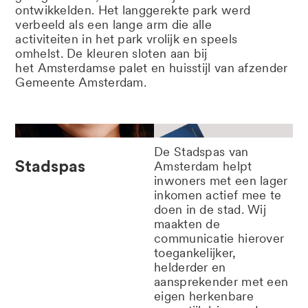
ontwikkelden.
H
et
lang
g
erekte
park
werd
verbeeld als een
lange
arm die alle
activ
i
t
ei
te
n
in
he
t
park
vrolijk
en speels
omhelst
.
D
e kleuren sloten aan bij
het
Amsterdamse palet
en huisstijl van afzender
Gemeente Amsterdam.
De Stadspas van
Stadspas
Amsterdam helpt
inwoners met een lager
inkomen actief mee te
doen in de stad. Wij
maakten de
communicatie hierover
toegankelijker,
helderder en
aansprekender met een
eigen herkenbare