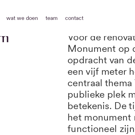
wat we doen
team
contact
am
Voor de renovat
Monument op d
opdracht van 
een vijf meter
centraal thema 
publieke plek 
betekenis. De t
het monument m
functioneel zij