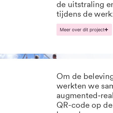
de uitstraling 
tijdens de wer
Meer over dit project
Om de beleving 
werkten we sa
augmented‑real
QR-code op d