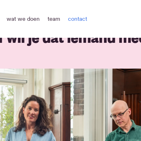
wat we doen
team
contact
f wil je dat iemand m