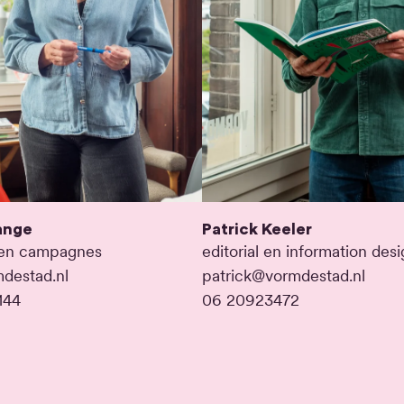
ange
Patrick Keeler
 en campagnes
editorial en information des
destad.nl
patrick@vormdestad.nl
144
06 20923472