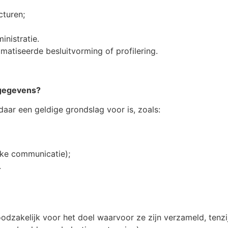
cturen;
inistratie.
atiseerde besluitvorming of profilering.
 gegevens?
ar een geldige grondslag voor is, zoals:
jke communicatie);
.
dzakelijk voor het doel waarvoor ze zijn verzameld, tenzij