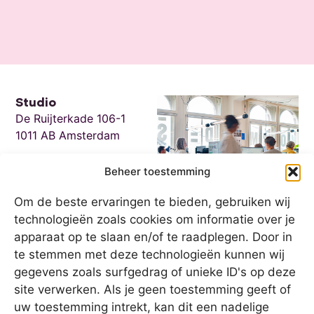
Studio
De Ruijterkade 106-1
1011 AB Amsterdam
Contact
Beheer toestemming
hallo@vormdestad.nl
020 2170724
Om de beste ervaringen te bieden, gebruiken wij
technologieën zoals cookies om informatie over je
Socials
LinkedIn
apparaat op te slaan en/of te raadplegen. Door in
Instagram
te stemmen met deze technologieën kunnen wij
gegevens zoals surfgedrag of unieke ID's op deze
site verwerken. Als je geen toestemming geeft of
Kvk
uw toestemming intrekt, kan dit een nadelige